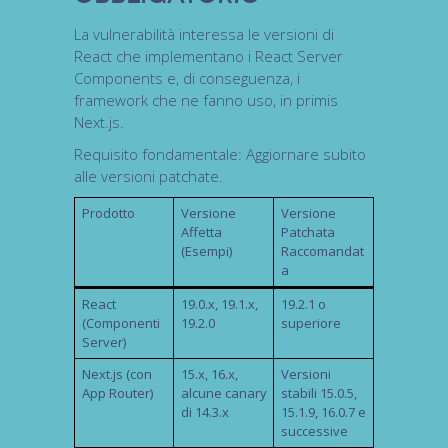
La vulnerabilità interessa le versioni di
React
che implementano i React Server
Components e, di conseguenza, i
framework
che ne fanno uso, in primis
Next.js
.
Requisito fondamentale:
Aggiornare subito
alle versioni patchate.
Prodotto
Versione
Versione
Affetta
Patchata
(Esempi)
Raccomandat
a
React
19.0.x, 19.1.x,
19.2.1 o
(Componenti
19.2.0
superiore
Server)
Next.js
(con
15.x, 16.x,
Versioni
App Router)
alcune
canary
stabili 15.0.5,
di 14.3.x
15.1.9, 16.0.7 e
successive