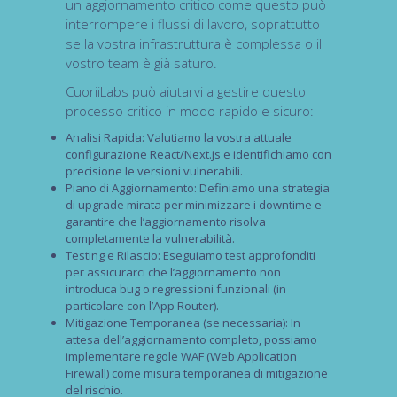
un aggiornamento critico come questo può
interrompere i flussi di lavoro, soprattutto
se la vostra infrastruttura è complessa o il
vostro team è già saturo.
CuoriiLabs può aiutarvi a gestire questo
processo critico in modo rapido e sicuro:
Analisi Rapida:
Valutiamo la vostra attuale
configurazione React/Next.js e identifichiamo con
precisione le versioni vulnerabili.
Piano di Aggiornamento:
Definiamo una strategia
di
upgrade
mirata per minimizzare i
downtime
e
garantire che l’aggiornamento risolva
completamente la vulnerabilità.
Testing e Rilascio:
Eseguiamo test approfonditi
per assicurarci che l’aggiornamento non
introduca
bug
o regressioni funzionali (in
particolare con l’App Router).
Mitigazione Temporanea (se necessaria):
In
attesa dell’aggiornamento completo, possiamo
implementare regole
WAF (Web Application
Firewall)
come misura temporanea di mitigazione
del rischio.