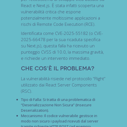
React
e
Next.js
. È stata infatti scoperta una
vulnerabilità critica
che espone
potenzialmente moltissime applicazioni a
rischi di
Remote Code Execution (RCE)
.
Identificata come
CVE-2025-55182
(o
CVE-
2025-66478
per la sua ricaduta specifica
su Next.js), questa falla ha ricevuto un
punteggio
CVSS di 10.0
, la massima gravità,
e richiede un intervento immediato.
Che Cos’è il Problema?
La vulnerabilità risiede nel protocollo
“Flight”
utilizzato dai
React Server Components
(RSC)
.
Tipo di Falla:
Si tratta di una problematica di
“Deserializzazione Non Sicura”
(
Insecure
Deserialization
).
Meccanismo:
Il codice vulnerabile gestisce in
modo non sicuro i
payload
ricevuti dal server
tramite richieste HTTP POST (ad esempio,