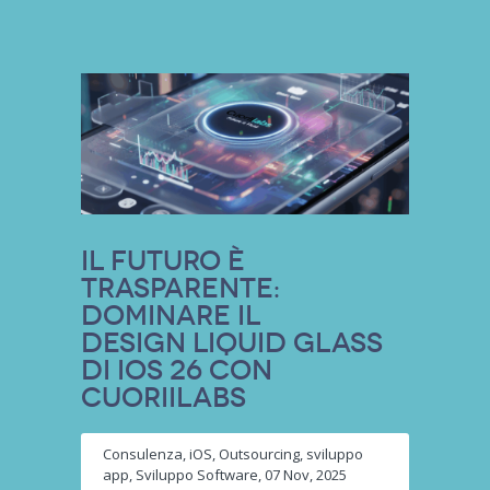
Il Futuro è
Trasparente:
Dominare il
Design Liquid Glass
di iOS 26 con
Cuoriilabs
Consulenza
,
iOS
,
Outsourcing
,
sviluppo
app
,
Sviluppo Software
,
07 Nov, 2025