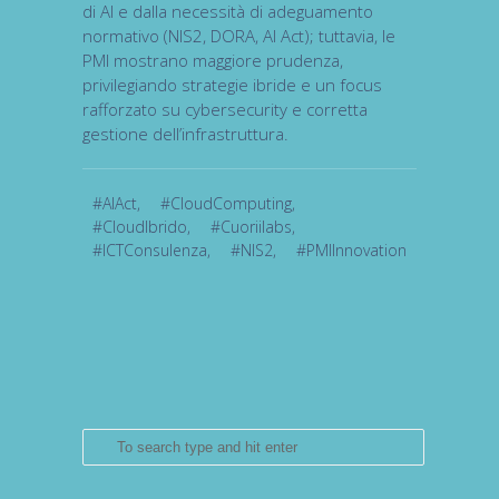
di AI e dalla necessità di adeguamento
normativo (NIS2, DORA, AI Act); tuttavia, le
PMI mostrano maggiore prudenza,
privilegiando strategie ibride e un focus
rafforzato su cybersecurity e corretta
gestione dell’infrastruttura.
#AIAct
,
#CloudComputing
,
#CloudIbrido
,
#Cuoriilabs
,
#ICTConsulenza
,
#NIS2
,
#PMIInnovation