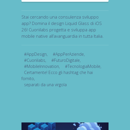
Stai cercando una consulenza sviluppo
app? Domina il design Liquid Glass di iOS
26! Cuoriilabs progetta e sviluppa app
mobile native all’avanguardia in tutta Italia.
#AppDesign
,
#AppPerAziende
,
#Cuoriilabs
,
#FuturoDigitale
,
#MobileInnovation
,
#TecnologiaMobile
,
Certamente! Ecco gli hashtag che hai
fornito
,
separati da una virgola