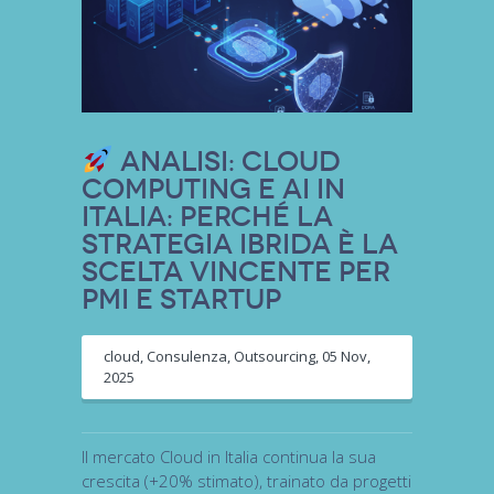
Analisi: Cloud
Computing e AI in
Italia: Perché la
Strategia Ibrida è la
Scelta Vincente per
PMI e Startup
cloud
,
Consulenza
,
Outsourcing
,
05 Nov,
2025
Il mercato Cloud in Italia continua la sua
crescita (+20% stimato), trainato da progetti