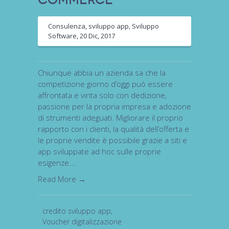
Consulenza
,
sviluppo app
,
Sviluppo
Software
,
20 Dic, 2017
Chiunque abbia un azienda sa che la
competizione giorno d’oggi può essere
affrontata e vinta solo con dedizione,
passione per la propria impresa e adozione
di strumenti adeguati. Migliorare il proprio
rapporto con i clienti, la qualità dell’offerta e
le proprie vendite è possibile grazie a siti e
app sviluppate ad hoc sulle proprie
esigenze.…
Read More →
credito sviluppo app
,
Voucher digitalizzazione