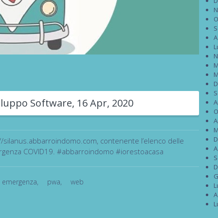
D
N
O
S
A
L
N
M
M
D
S
iluppo Software
,
16 Apr, 2020
A
O
A
M
D
/silanus.abbarroindomo.com, contenente l’elenco delle
A
’emergenza COVID19. #abbarroindomo #iorestoacasa
S
D
G
emergenza
,
pwa
,
web
L
A
L