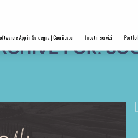
oftware e App in Sardegna | CuoriiLabs
I nostri servizi
Portfol
chive for: So