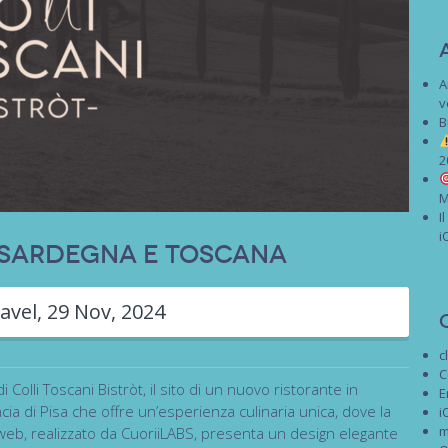
A
v
B
2
M
I
i
a Sardegna e Toscana
avel
,
29 Nov, 2024
c
C
 Colli Toscani Bistròt, il sito di un nuovo ristorante in
E
a di Pisa che offre un’esperienza culinaria unica, dove la
i
m
to web, realizzato da CuoriiLABS, presenta un design elegante