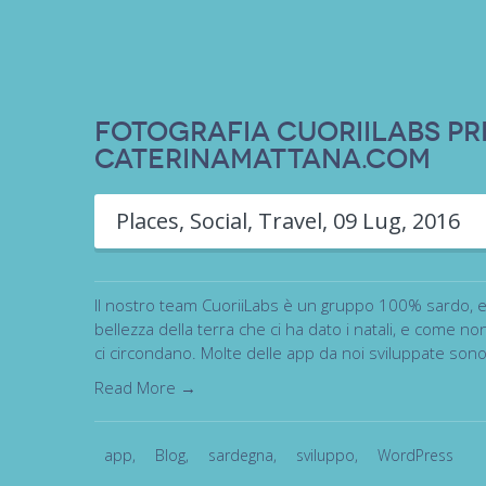
Fotografia CuoriiLabs pr
CaterinaMattana.com
Places
,
Social
,
Travel
,
09 Lug, 2016
Il nostro team CuoriiLabs è un gruppo 100% sardo, e 
bellezza della terra che ci ha dato i natali, e come 
ci circondano. Molte delle app da noi sviluppate son
Read More →
app
,
Blog
,
sardegna
,
sviluppo
,
WordPress