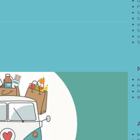
O
P
S
S
s
S
s
T
A
F
F
W
M