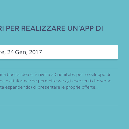
i per realizzare un’app di
re
,
24 Gen, 2017
 una buona idea si è rivolta a CuoriiLabs per lo sviluppo di
una piattaforma che permettesse agli esercenti di diverse
i sta espandendo) di presentare le proprie offerte…