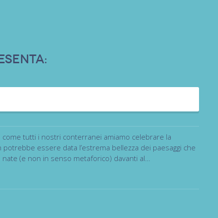
esenta:
come tutti i nostri conterranei amiamo celebrare la
non potrebbe essere data l’estrema bellezza dei paesaggi che
o nate (e non in senso metaforico) davanti al…