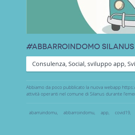
#ABBARROINDOMO Silanus
Consulenza
,
Social
,
sviluppo app
,
Sv
Abbiamo da poco pubblicato la nuova webapp https:/
attività operanti nel comune di Silanus durante l
abarruindomu
,
abbarroindomu
,
app
,
covid19
,