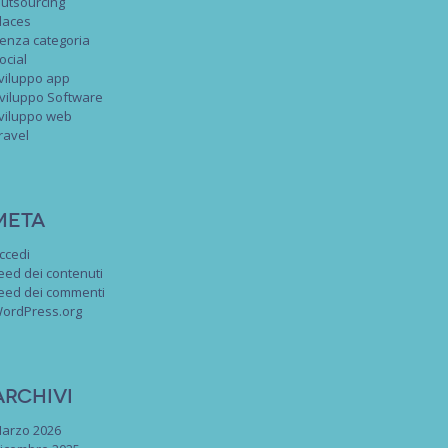
utsourcing
laces
enza categoria
ocial
viluppo app
viluppo Software
viluppo web
ravel
Meta
ccedi
eed dei contenuti
eed dei commenti
ordPress.org
Archivi
arzo 2026