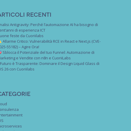
Articoli recenti
nalisi Antigravity: Perché l’automazione AI ha bisogno di
ent’anni di esperienza ICT
uone feste da Cuoriilabs
Allarme Critico: Vulnerabilità RCE in React e Next.js (CVE-
025-55182) – Agire Ora!
Sblocca il Potenziale del tuo Funnel: Automazione di
arketing e Vendite con n8n e CuoriiLabs
l Futuro è Trasparente: Dominare il Design Liquid Glass di
OS 26 con Cuoriilabs
Categorie
loud
onsulenza
ntertainment
OS
icroservices