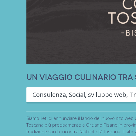
Un viaggio culinario tr
Consulenza
,
Social
,
sviluppo web
,
Tr
Siamo lieti di annunciare il lancio del nuovo sito web di
Toscana più precisamente a Orciano Pisano in provinci
tradizione sarda incontra l’autenticità toscana. Il si