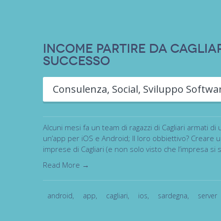
INCOME Partire da Cagliar
successo
Consulenza
,
Social
,
Sviluppo Softwa
Alcuni mesi fa un team di ragazzi di Cagliari armati di
un’app per iOS e Android; Il loro obbiettivo? Creare 
imprese di Cagliari (e non solo visto che l’impresa s
Read More →
android
,
app
,
cagliari
,
ios
,
sardegna
,
server