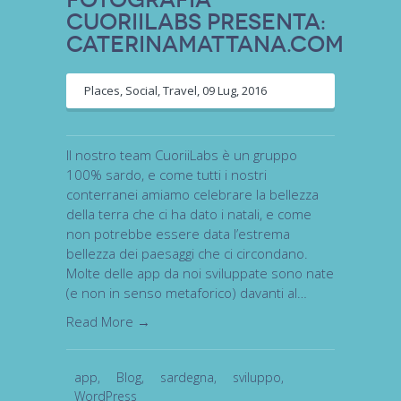
CuoriiLabs presenta:
CaterinaMattana.com
Places
,
Social
,
Travel
,
09 Lug, 2016
Il nostro team CuoriiLabs è un gruppo
100% sardo, e come tutti i nostri
conterranei amiamo celebrare la bellezza
della terra che ci ha dato i natali, e come
non potrebbe essere data l’estrema
bellezza dei paesaggi che ci circondano.
Molte delle app da noi sviluppate sono nate
(e non in senso metaforico) davanti al…
Read More →
app
,
Blog
,
sardegna
,
sviluppo
,
WordPress