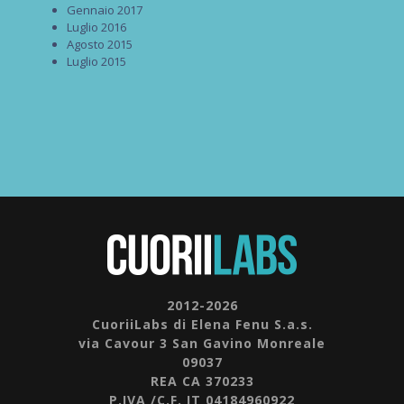
Gennaio 2017
Luglio 2016
Agosto 2015
Luglio 2015
2012-2026
CuoriiLabs di Elena Fenu S.a.s.
via Cavour 3 San Gavino Monreale
09037
REA CA 370233
P.IVA /C.F. IT 04184960922