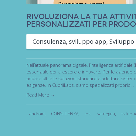
Rivoluziona la tua attivi
personalizzati per prodo
Consulenza
,
sviluppo app
,
Sviluppo
Nell’attuale panorama digitale, l’intelligenza artificia
essenziale per crescere e innovare. Per le aziende c
andare oltre le soluzioni standard e adottare sistem
esigenze. In CuoriiLabs, siamo specializzati proprio…
Read More →
android
,
CONSULENZA
,
ios
,
sardegna
,
svilupp