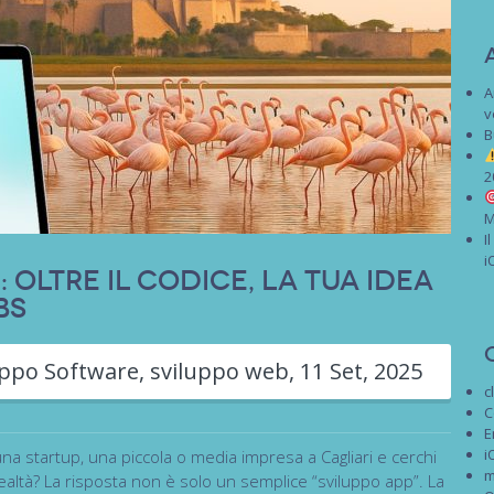
A
v
B
2
M
I
i
: Oltre il Codice, la Tua Idea
bs
uppo Software
,
sviluppo web
,
11 Set, 2025
c
C
E
i
una startup, una piccola o media impresa a Cagliari e cerchi
m
ealtà? La risposta non è solo un semplice “sviluppo app”. La