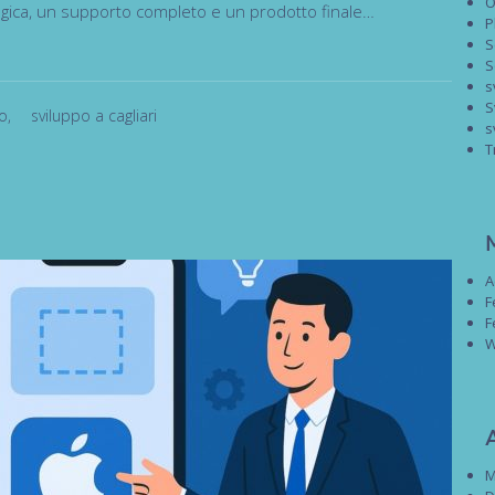
O
tegica, un supporto completo e un prodotto finale…
P
S
S
s
S
po
,
sviluppo a cagliari
s
T
A
F
F
W
M