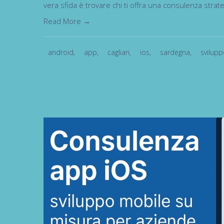
vera sfida è trovare chi ti offra una consulenza stra
Read More →
android
,
app
,
cagliari
,
ios
,
sardegna
,
svilup