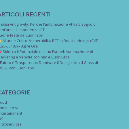
Articoli recenti
nalisi Antigravity: Perché l’automazione AI ha bisogno di
ent’anni di esperienza ICT
uone feste da Cuoriilabs
Allarme Critico: Vulnerabilità RCE in React e Next.js (CVE-
025-55182) – Agire Ora!
Sblocca il Potenziale del tuo Funnel: Automazione di
arketing e Vendite con n8n e CuoriiLabs
l Futuro è Trasparente: Dominare il Design Liquid Glass di
OS 26 con Cuoriilabs
Categorie
loud
onsulenza
ntertainment
OS
icroservices