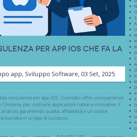
D
N
O
S
A
L
N
M
sulenza per app iOS che fa la
M
D
S
A
O
uppo app
,
Sviluppo Software
,
03 Set, 2025
A
M
D
A
lida consulenza per app iOS. Cuoriilabs offre un’esperienza
S
Combine, per costruire applicazioni native e innovative. Il
D
 al lancio, garantendo qualità, affidabilità e un codice
G
L
la tua idea in un’app di successo.
A
L
enza ios
,
ios
,
sviluppo
,
SVILUPPO APP
,
sviluppo app ios