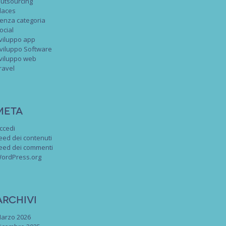
utsourcing
laces
enza categoria
ocial
viluppo app
viluppo Software
viluppo web
ravel
Meta
ccedi
eed dei contenuti
eed dei commenti
ordPress.org
Archivi
arzo 2026