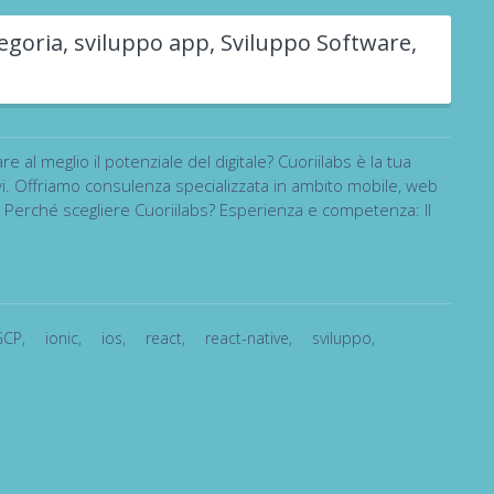
egoria
,
sviluppo app
,
Sviluppo Software
,
al meglio il potenziale del digitale? Cuoriilabs è la tua
tivi. Offriamo consulenza specializzata in ambito mobile, web
e. Perché scegliere Cuoriilabs? Esperienza e competenza: Il
GCP
,
ionic
,
ios
,
react
,
react-native
,
sviluppo
,