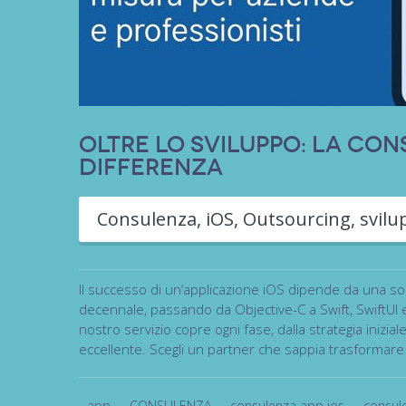
Oltre lo sviluppo: la con
differenza
Consulenza
,
iOS
,
Outsourcing
,
svil
Il successo di un’applicazione iOS dipende da una so
decennale, passando da Objective-C a Swift, SwiftUI e 
nostro servizio copre ogni fase, dalla strategia iniziale
eccellente. Scegli un partner che sappia trasformare 
app
,
CONSULENZA
,
consulenza app ios
,
consul