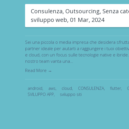
Consulenza
,
Outsourcing
,
Senza cat
sviluppo web
,
01 Mar, 2024
Sei una piccola o media impresa che desidera sfruttare 
partner ideale per aiutarti a raggiungere i tuoi obiet
e cloud, con un focus sulle tecnologie native e ibrid
nostro team vanta una…
Read More →
android
,
aws
,
cloud
,
CONSULENZA
,
flutter
,
SVILUPPO APP
,
sviluppo siti