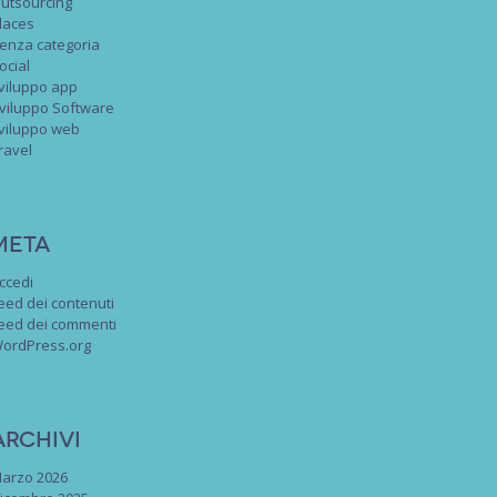
utsourcing
laces
enza categoria
ocial
viluppo app
viluppo Software
viluppo web
ravel
Meta
ccedi
eed dei contenuti
eed dei commenti
ordPress.org
Archivi
arzo 2026