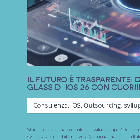
Il Futuro è Trasparente: 
Glass di iOS 26 con Cuori
Consulenza
,
iOS
,
Outsourcing
,
svil
Stai cercando una consulenza sviluppo app? Domina il
sviluppa app mobile native all’avanguardia in tutta Itali