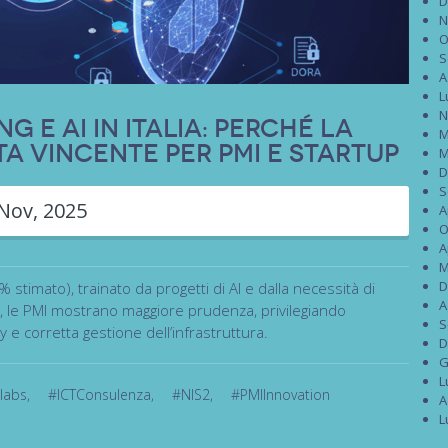
D
N
O
S
A
L
N
 e AI in Italia: Perché la
M
ta Vincente per PMI e Startup
M
D
S
Nov, 2025
A
O
A
M
D
% stimato), trainato da progetti di AI e dalla necessità di
A
, le PMI mostrano maggiore prudenza, privilegiando
S
 e corretta gestione dell’infrastruttura.
D
G
L
ilabs
,
#ICTConsulenza
,
#NIS2
,
#PMIInnovation
A
L