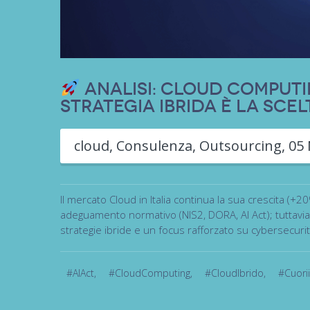
Analisi: Cloud Computing
Strategia Ibrida è la Scel
cloud
,
Consulenza
,
Outsourcing
,
05 
Il mercato Cloud in Italia continua la sua crescita (+20
adeguamento normativo (NIS2, DORA, AI Act); tuttavia
strategie ibride e un focus rafforzato su cybersecurity
#AIAct
,
#CloudComputing
,
#CloudIbrido
,
#Cuori