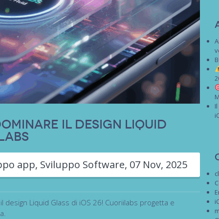
A
v
B
2
M
I
i
Dominare il Design Liquid
ilabs
uppo app
,
Sviluppo Software
,
07 Nov, 2025
c
C
E
i
 design Liquid Glass di iOS 26! Cuoriilabs progetta e
m
a.