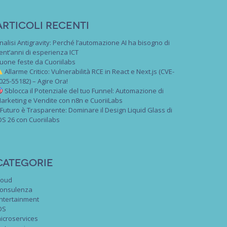
Articoli recenti
nalisi Antigravity: Perché l’automazione AI ha bisogno di
ent’anni di esperienza ICT
uone feste da Cuoriilabs
Allarme Critico: Vulnerabilità RCE in React e Next.js (CVE-
025-55182) – Agire Ora!
Sblocca il Potenziale del tuo Funnel: Automazione di
arketing e Vendite con n8n e CuoriiLabs
l Futuro è Trasparente: Dominare il Design Liquid Glass di
OS 26 con Cuoriilabs
Categorie
loud
onsulenza
ntertainment
OS
icroservices