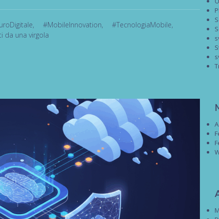
O
P
S
uroDigitale
,
#MobileInnovation
,
#TecnologiaMobile
,
S
i da una virgola
s
S
s
T
A
F
F
W
M