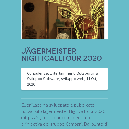
Jägermeister
NightcallTour 2020
Consulenza
,
Entertainment
,
Outsourcing
,
Sviluppo Software
,
sviluppo web
,
11 Ott,
2020
CuoriiLabs ha sviluppato e pubblicato il
nuovo sito Jägermeister NightcallTour 2020
(https://nightcalltour.com) dedicato
all’iniziativa del gruppo Campari. Dal punto di