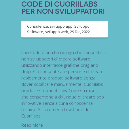
CODE di CuoriiLabs
per non sviluppatori
Consulenza
,
sviluppo app
,
Sviluppo
Software
,
sviluppo web
,
29 Dic, 2022
Low Code è una tecnologia che consente ai
non sviluppatori di creare software
utilizzando interfacce grafiche drag-and-
drop. Ciò consente alle persone di creare
rapidamente prodotti software senza
dover codificare manualmente. Cuoriilabs
produce strumenti Low Code su misura
che consentono a chiunque di creare app
innovative senza alcuna conoscenza
tecnica. Gli strumenti Low Code di
Cuoriilabs…
Read More →