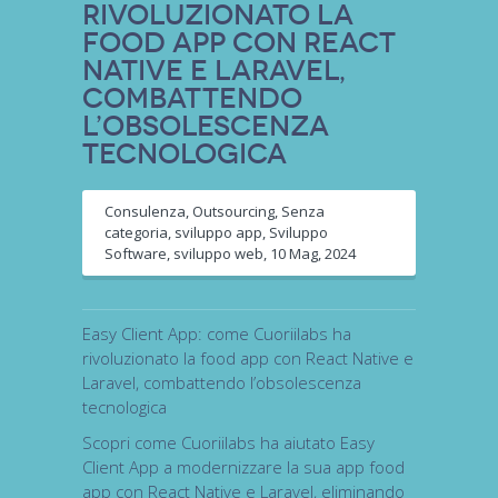
rivoluzionato la
food app con React
Native e Laravel,
combattendo
l’obsolescenza
tecnologica
Consulenza
,
Outsourcing
,
Senza
categoria
,
sviluppo app
,
Sviluppo
Software
,
sviluppo web
,
10 Mag, 2024
Easy Client App: come Cuoriilabs ha
rivoluzionato la food app con React Native e
Laravel, combattendo l’obsolescenza
tecnologica
Scopri come Cuoriilabs ha aiutato Easy
Client App a modernizzare la sua app food
app con React Native e Laravel, eliminando