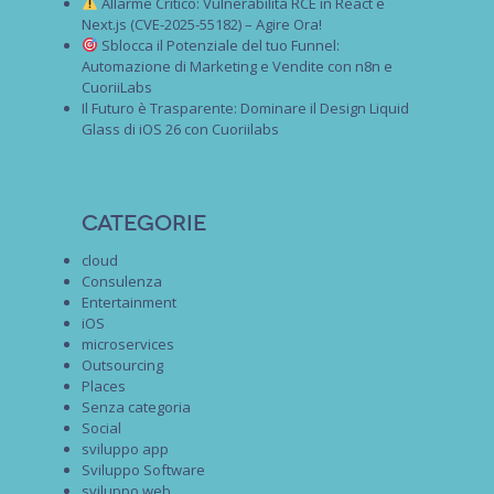
Allarme Critico: Vulnerabilità RCE in React e
Next.js (CVE-2025-55182) – Agire Ora!
Sblocca il Potenziale del tuo Funnel:
Automazione di Marketing e Vendite con n8n e
CuoriiLabs
Il Futuro è Trasparente: Dominare il Design Liquid
Glass di iOS 26 con Cuoriilabs
Categorie
cloud
Consulenza
Entertainment
iOS
microservices
Outsourcing
Places
Senza categoria
Social
sviluppo app
Sviluppo Software
sviluppo web