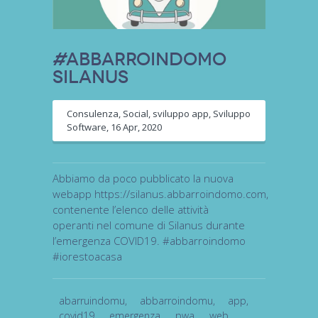
#ABBARROINDOMO
Silanus
Consulenza
,
Social
,
sviluppo app
,
Sviluppo
Software
,
16 Apr, 2020
Abbiamo da poco pubblicato la nuova
webapp https://silanus.abbarroindomo.com,
contenente l’elenco delle attività
operanti nel comune di Silanus durante
l’emergenza COVID19. #abbarroindomo
#iorestoacasa
abarruindomu
,
abbarroindomu
,
app
,
covid19
,
emergenza
,
pwa
,
web