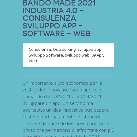
Bando Made 2021
Industria 4.0 –
consulenza
sviluppo app –
software – web
Consulenza
,
Outsourcing
,
sviluppo app
,
Sviluppo Software
,
sviluppo web
,
09 Apr,
2021
Un importante aiuto economico per le
vostre idee innovative. Sono aperte le
domande dal 1/3/2021 al 20/04/2021.
Sviluppare un app, un servizio ma
sopratutto un’idea innovativa può essere
costoso; fortunatamente esistono delle
iniziative da parte di diversi enti pubblici e
privati che permettono di affrontare con più
serenità la sfida. Il bando Made 2021