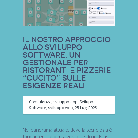
Il Nostro Approccio
allo Sviluppo
Software: Un
Gestionale per
Ristoranti e Pizzerie
“Cucito” sulle
Esigenze Reali
Consulenza
,
sviluppo app
,
Sviluppo
Software
,
sviluppo web
,
25 Lug, 2025
Nel panorama attuale, dove la tecnologia è
fondamentale per la gestione di qualsiasi