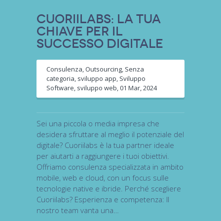
Cuoriilabs: la tua
chiave per il
successo digitale
Consulenza
,
Outsourcing
,
Senza
categoria
,
sviluppo app
,
Sviluppo
Software
,
sviluppo web
,
01 Mar, 2024
Sei una piccola o media impresa che
desidera sfruttare al meglio il potenziale del
digitale? Cuoriilabs è la tua partner ideale
per aiutarti a raggiungere i tuoi obiettivi.
Offriamo consulenza specializzata in ambito
mobile, web e cloud, con un focus sulle
tecnologie native e ibride. Perché scegliere
Cuoriilabs? Esperienza e competenza: Il
nostro team vanta una…