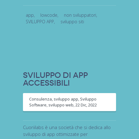
app
,
lowcode
,
non sviluppatori
,
SVILUPPO APP
,
sviluppo siti
Sviluppo di app
accessibili
Consulenza
,
sviluppo app
,
Sviluppo
Software
,
sviluppo web
,
22 Dic, 2022
Cuoriilabs è una società che si dedica allo
sviluppo di app ottimizzate per